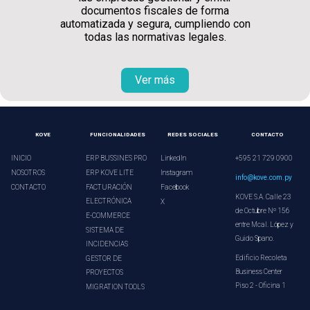
documentos fiscales de forma
automatizada y segura, cumpliendo con
todas las normativas legales.
Ver más
KOVE
FUNCIONALIDADES
REDES SOCIALES
CONTACTO
INICIO
ERP BUSSINES PRO
LinkedIn
+595 21 729 0900
NOSOTROS
ERP KOVE LITE
Instagram
info@kove.com.py
CONTACTO
FACTURACIÓN
Facebook
KOVE S.A. Calle 23
ELECTRÓNICA
X
de Octubre Nº 156
E-COMMERCE
entre Mcal. López y
SISTEMA DE
Guido Spano.
INCIDENCIAS
Edificio Recoleta
GESTOR DE
Business Center
PROYECTOS
Piso 2 - Oficina 1
MIGRATION TOOLS