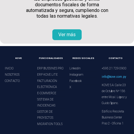
documentos fiscales de forma
automatizada y segura, cumpliendo con
todas las normativas legales.
Ver más
KOVE
FUNCIONALIDADES
REDES SOCIALES
CONTACTO
INICIO
ERP BUSSINES PRO
LinkedIn
+595 21 729 0900
NOSOTROS
ERP KOVE LITE
Instagram
info@kove.com.py
CONTACTO
FACTURACIÓN
Facebook
KOVE S.A. Calle 23
ELECTRÓNICA
X
de Octubre Nº 156
E-COMMERCE
entre Mcal. López y
SISTEMA DE
Guido Spano.
INCIDENCIAS
Edificio Recoleta
GESTOR DE
Business Center
PROYECTOS
Piso 2 - Oficina 1
MIGRATION TOOLS