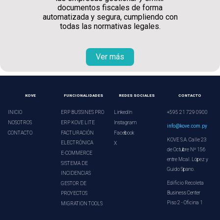
documentos fiscales de forma
automatizada y segura, cumpliendo con
todas las normativas legales.
Ver más
KOVE
FUNCIONALIDADES
REDES SOCIALES
CONTACTO
INICIO
ERP BUSSINES PRO
LinkedIn
+595 21 729 0900
NOSOTROS
ERP KOVE LITE
Instagram
info@kove.com.py
CONTACTO
FACTURACIÓN
Facebook
KOVE S.A. Calle 23
ELECTRÓNICA
X
de Octubre Nº 156
E-COMMERCE
entre Mcal. López y
SISTEMA DE
Guido Spano.
INCIDENCIAS
Edificio Recoleta
GESTOR DE
Business Center
PROYECTOS
Piso 2 - Oficina 1
MIGRATION TOOLS