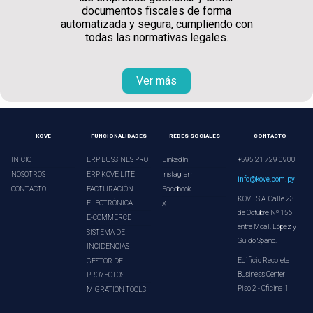
documentos fiscales de forma
automatizada y segura, cumpliendo con
todas las normativas legales.
Ver más
KOVE
FUNCIONALIDADES
REDES SOCIALES
CONTACTO
INICIO
ERP BUSSINES PRO
LinkedIn
+595 21 729 0900
NOSOTROS
ERP KOVE LITE
Instagram
info@kove.com.py
CONTACTO
FACTURACIÓN
Facebook
KOVE S.A. Calle 23
ELECTRÓNICA
X
de Octubre Nº 156
E-COMMERCE
entre Mcal. López y
SISTEMA DE
Guido Spano.
INCIDENCIAS
Edificio Recoleta
GESTOR DE
Business Center
PROYECTOS
Piso 2 - Oficina 1
MIGRATION TOOLS