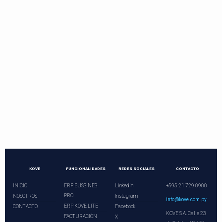
Contactos directos
Llama o programa una videoconferencia.
¡Nuestros asesores le esperan!
+21 729 0900
ventas@kove.com.py
KOVE
FUNCIONALIDADES
REDES SOCIALES
CONTACTO
INICIO
ERP BUSSINES
LinkedIn
+595 21 729 0900
PRO
NOSOTROS
Instagram
info@kove.com.py
ERP KOVE LITE
CONTACTO
Facebook
KOVE S.A. Calle 23
FACTURACIÓN
X