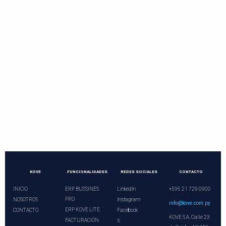
Contactos directos
Llama o programa una videoconferencia.
¡Nuestros asesores le esperan!
+21 729 0900
ventas@kove.com.py
KOVE
FUNCIONALIDADES
REDES SOCIALES
CONTACTO
INICIO
ERP BUSSINES
LinkedIn
+595 21 729 0900
PRO
NOSOTROS
Instagram
info@kove.com.py
ERP KOVE LITE
CONTACTO
Facebook
KOVE S.A. Calle 23
FACTURACIÓN
X