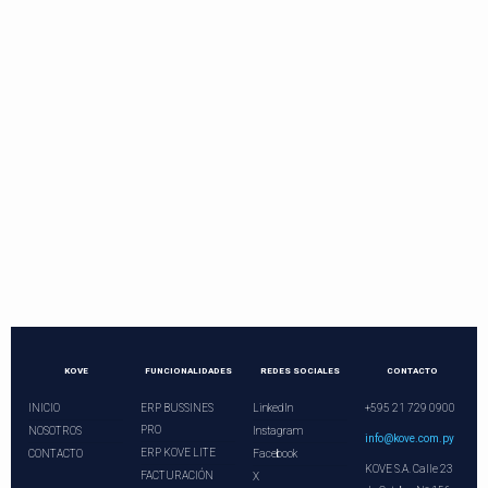
Contactos directos
Llama o programa una videoconferencia.
¡Nuestros asesores le esperan!
+21 729 0900
ventas@kove.com.py
KOVE
FUNCIONALIDADES
REDES SOCIALES
CONTACTO
INICIO
ERP BUSSINES
LinkedIn
+595 21 729 0900
PRO
NOSOTROS
Instagram
info@kove.com.py
ERP KOVE LITE
CONTACTO
Facebook
KOVE S.A. Calle 23
FACTURACIÓN
X