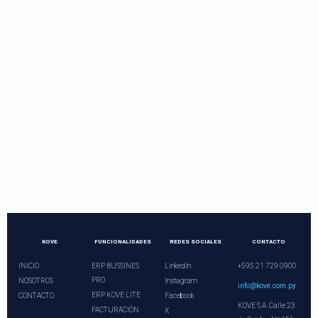
Contactos directos
Llama o programa una videoconferencia.
¡Nuestros asesores le esperan!
+21 729 0900
ventas@kove.com.py
KOVE
FUNCIONALIDADES
REDES SOCIALES
CONTACTO
INICIO
ERP BUSSINES
LinkedIn
+595 21 729 0900
PRO
NOSOTROS
Instagram
info@kove.com.py
ERP KOVE LITE
CONTACTO
Facebook
KOVE S.A. Calle 23
FACTURACIÓN
X