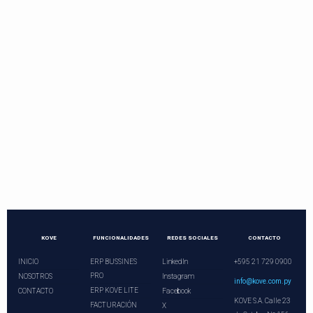
Contactos directos
Llama o programa una videoconferencia.
¡Nuestros asesores le esperan!
+21 729 0900
ventas@kove.com.py
KOVE
FUNCIONALIDADES
REDES SOCIALES
CONTACTO
INICIO
ERP BUSSINES
LinkedIn
+595 21 729 0900
PRO
NOSOTROS
Instagram
info@kove.com.py
ERP KOVE LITE
CONTACTO
Facebook
KOVE S.A. Calle 23
FACTURACIÓN
X