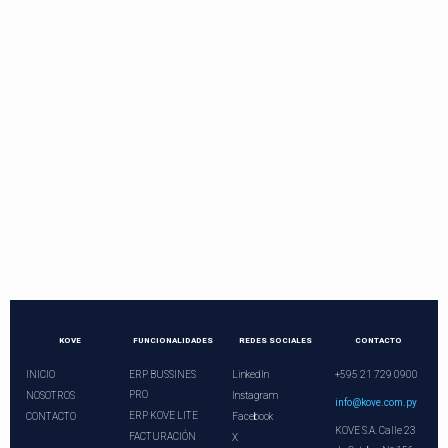
Contactos directos
Llama o programa una videoconferencia.
¡Nuestros asesores le esperan!
+21 729 0900
ventas@kove.com.py
KOVE
FUNCIONALIDADES
REDES SOCIALES
CONTACTO
INICIO
ERP BUSSINES
LinkedIn
+595 21 729 0900
PRO
NOSOTROS
Instagram
info@kove.com.py
ERP KOVE LITE
CONTACTO
Facebook
KOVE S.A. Calle 23
FACTURACIÓN
X