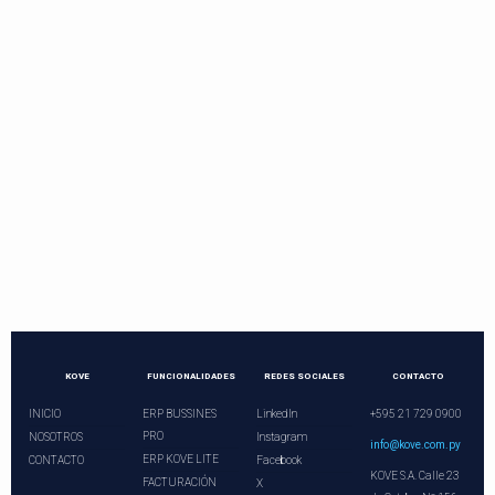
Contactos directos
Llama o programa una videoconferencia.
¡Nuestros asesores le esperan!
+21 729 0900
ventas@kove.com.py
KOVE
FUNCIONALIDADES
REDES SOCIALES
CONTACTO
INICIO
ERP BUSSINES
LinkedIn
+595 21 729 0900
PRO
NOSOTROS
Instagram
info@kove.com.py
ERP KOVE LITE
CONTACTO
Facebook
KOVE S.A. Calle 23
FACTURACIÓN
X