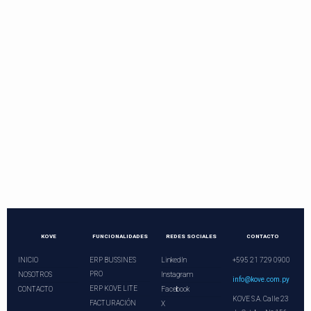
Contactos directos
Llama o programa una videoconferencia.
¡Nuestros asesores le esperan!
+21 729 0900
ventas@kove.com.py
KOVE
FUNCIONALIDADES
REDES SOCIALES
CONTACTO
INICIO
ERP BUSSINES
LinkedIn
+595 21 729 0900
PRO
NOSOTROS
Instagram
info@kove.com.py
ERP KOVE LITE
CONTACTO
Facebook
KOVE S.A. Calle 23
FACTURACIÓN
X