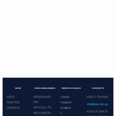
Contactos directos
Llama o programa una videoconferencia.
¡Nuestros asesores le esperan!
+21 729 0900
ventas@kove.com.py
KOVE
FUNCIONALIDADES
REDES SOCIALES
CONTACTO
INICIO
ERP BUSSINES
LinkedIn
+595 21 729 0900
PRO
NOSOTROS
Instagram
info@kove.com.py
ERP KOVE LITE
CONTACTO
Facebook
KOVE S.A. Calle 23
FACTURACIÓN
X