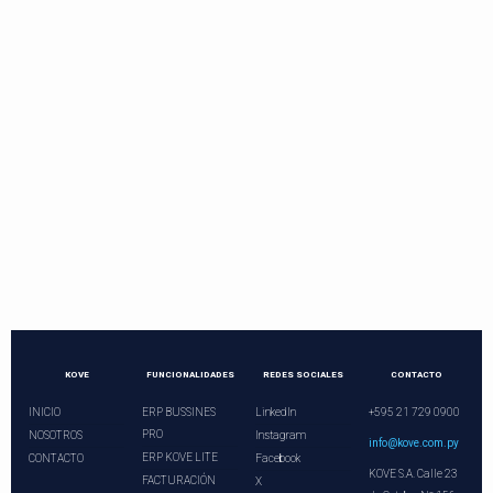
Contactos directos
Llama o programa una videoconferencia.
¡Nuestros asesores le esperan!
+21 729 0900
ventas@kove.com.py
KOVE
FUNCIONALIDADES
REDES SOCIALES
CONTACTO
INICIO
ERP BUSSINES
LinkedIn
+595 21 729 0900
PRO
NOSOTROS
Instagram
info@kove.com.py
ERP KOVE LITE
CONTACTO
Facebook
KOVE S.A. Calle 23
FACTURACIÓN
X