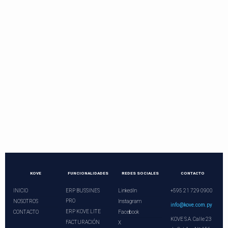
Contactos directos
Llama o programa una videoconferencia.
¡Nuestros asesores le esperan!
+21 729 0900
ventas@kove.com.py
KOVE
FUNCIONALIDADES
REDES SOCIALES
CONTACTO
INICIO
ERP BUSSINES
LinkedIn
+595 21 729 0900
PRO
NOSOTROS
Instagram
info@kove.com.py
ERP KOVE LITE
CONTACTO
Facebook
KOVE S.A. Calle 23
FACTURACIÓN
X