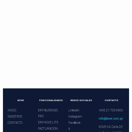
Contactos directos
Llama o programa una videoconferencia.
¡Nuestros asesores le esperan!
+21 729 0900
ventas@kove.com.py
KOVE
FUNCIONALIDADES
REDES SOCIALES
CONTACTO
INICIO
ERP BUSSINES
LinkedIn
+595 21 729 0900
PRO
NOSOTROS
Instagram
info@kove.com.py
ERP KOVE LITE
CONTACTO
Facebook
KOVE S.A. Calle 23
FACTURACIÓN
X