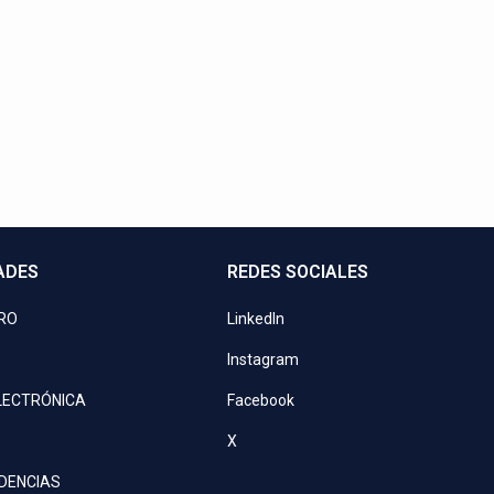
Contactos directos
a o programa una videoconferencia. ¡Nuestros asesores le esp
+21 729 0900
ventas@kove.com.py
ADES
REDES SOCIALES
PRO
LinkedIn
Instagram
LECTRÓNICA
Facebook
X
IDENCIAS