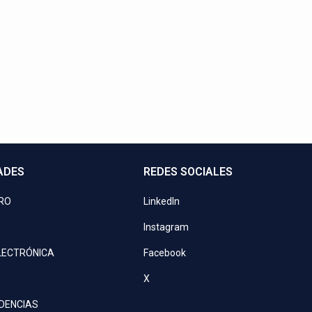
Contactos directos
a o programa una videoconferencia. ¡Nuestros asesores le esp
+21 729 0900
ventas@kove.com.py
ADES
REDES SOCIALES
PRO
LinkedIn
Instagram
LECTRÓNICA
Facebook
X
IDENCIAS