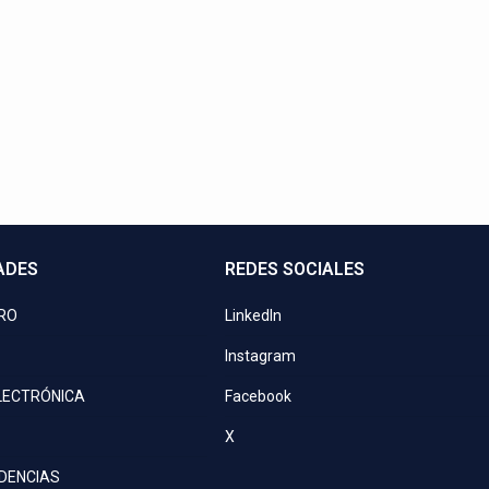
Contactos directos
a o programa una videoconferencia. ¡Nuestros asesores le esp
+21 729 0900
ventas@kove.com.py
ADES
REDES SOCIALES
PRO
LinkedIn
Instagram
LECTRÓNICA
Facebook
X
IDENCIAS