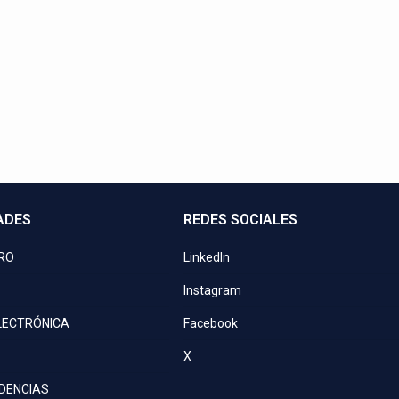
Contactos directos
a o programa una videoconferencia. ¡Nuestros asesores le esp
+21 729 0900
ventas@kove.com.py
ADES
REDES SOCIALES
PRO
LinkedIn
Instagram
LECTRÓNICA
Facebook
X
IDENCIAS