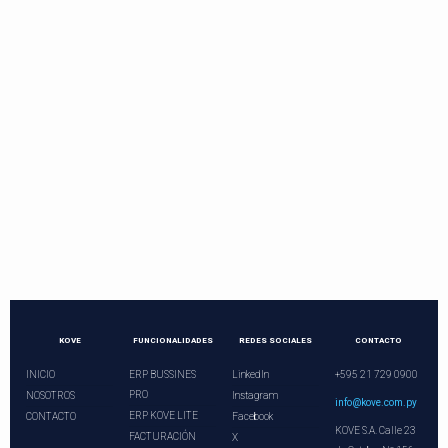
Contactos directos
Llama o programa una videoconferencia.
¡Nuestros asesores le esperan!
+21 729 0900
ventas@kove.com.py
KOVE
FUNCIONALIDADES
REDES SOCIALES
CONTACTO
INICIO
ERP BUSSINES
LinkedIn
+595 21 729 0900
PRO
NOSOTROS
Instagram
info@kove.com.py
ERP KOVE LITE
CONTACTO
Facebook
KOVE S.A. Calle 23
FACTURACIÓN
X