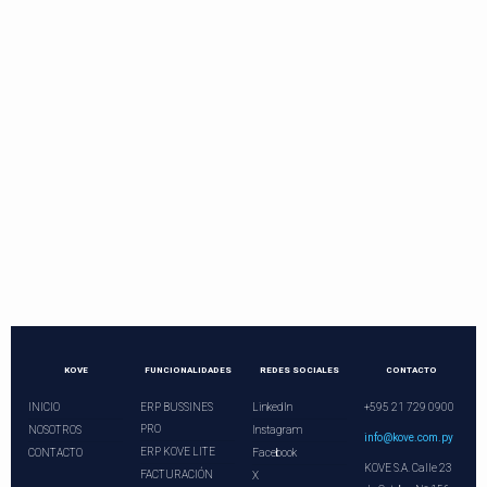
Contactos directos
Llama o programa una videoconferencia.
¡Nuestros asesores le esperan!
+21 729 0900
ventas@kove.com.py
KOVE
FUNCIONALIDADES
REDES SOCIALES
CONTACTO
INICIO
ERP BUSSINES
LinkedIn
+595 21 729 0900
PRO
NOSOTROS
Instagram
info@kove.com.py
ERP KOVE LITE
CONTACTO
Facebook
KOVE S.A. Calle 23
FACTURACIÓN
X