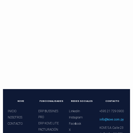
Contactos directos
Llama o programa una videoconferencia.
¡Nuestros asesores le esperan!
+21 729 0900
ventas@kove.com.py
KOVE
FUNCIONALIDADES
REDES SOCIALES
CONTACTO
INICIO
ERP BUSSINES
LinkedIn
+595 21 729 0900
PRO
NOSOTROS
Instagram
info@kove.com.py
ERP KOVE LITE
CONTACTO
Facebook
KOVE S.A. Calle 23
FACTURACIÓN
X