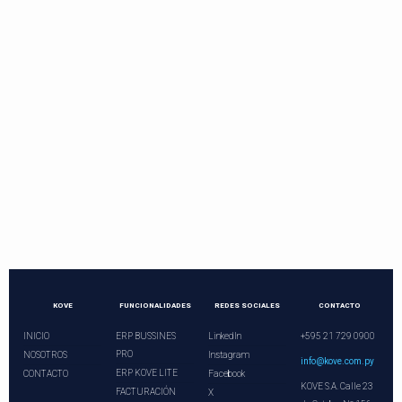
Contactos directos
Llama o programa una videoconferencia.
¡Nuestros asesores le esperan!
+21 729 0900
ventas@kove.com.py
KOVE
FUNCIONALIDADES
REDES SOCIALES
CONTACTO
INICIO
ERP BUSSINES
LinkedIn
+595 21 729 0900
PRO
NOSOTROS
Instagram
info@kove.com.py
ERP KOVE LITE
CONTACTO
Facebook
KOVE S.A. Calle 23
FACTURACIÓN
X